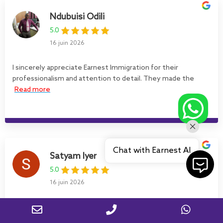
Ndubuisi Odili
5.0
16 juin 2026
I sincerely appreciate Earnest Immigration for their
professionalism and attention to detail. They made the
Read more
Chat with Earnest AI
Satyam Iyer
5.0
16 juin 2026
I am extremely grateful to Earnest Immigration for helping
me successfully achieve my Canadian Permanent